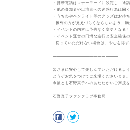
・携帯電話はマナーモードに設定し、通
・他の参加者や出演者への迷惑行為は固
・うちわやペンライト等のグッズはお持
後列の方が見えづらくならないよう、胸
・イベントの内容は予告なく変更となる
・イベント運営の円滑な進行と安全確保
従っていただけない場合は、やむを得ず
————————————————
皆さまに安心して楽しんでいただけるよ
どうぞお気をつけてご来場くださいませ
今後とも石野真子へのあたたかいご声援
石野真子ファンクラブ事務局
いいね
%E7%9F%B3%E9%87%8