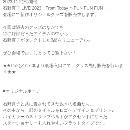
2023.11.2(木)開催
石野真子 LIVE 2023「From Today 〜FUN FUN FUN！」
会場にて新作オリジナルグッズを販売致します。
今回は過去のグッズのなかでも
特に好評だったアイテムの中から
石野真子がセレクトした3品をリニューアル♪
ぜひ会場でお手にとってご覧下さい！
★★11/2(火)17:00より会場入口にて、グッズ先行販売を行いま
す★★
————————————————
■オリジナルポーチ
石野真子と共に愛されてきた数々の名曲たち。
その中から一部のタイトルをロゴへデザイン＆プリント♪
バイカラーのストラップベルトがアクセントになった
ステーショナリーも入れやすいフラットタイプです。